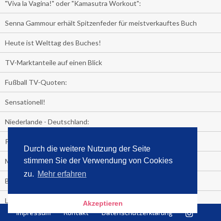
"Viva la Vagina!" oder "Kamasutra Workout":
Senna Gammour erhält Spitzenfeder für meistverkauftes Buch
Heute ist Welttag des Buches!
TV-Marktanteile auf einen Blick
Fußball TV-Quoten:
Sensationell!
Niederlande - Deutschland:
PRESSEMITTEILUNG
Durch die weitere Nutzung der Seite
stimmen Sie der Verwendung von Cookies
Media Control eBook-Panel
zu.
Mehr erfahren
BIATHLON-WM im TV
Lagerfelds N°5
Akzeptieren
Impressum
Kontakt
Datenschutzerklärung
Wer schaut täglich fast sieben Stunden Fernsehen?